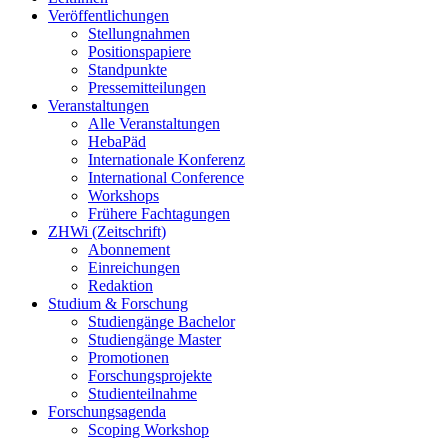
Veröffentlichungen
Stellungnahmen
Positionspapiere
Standpunkte
Pressemitteilungen
Veranstaltungen
Alle Veranstaltungen
HebaPäd
Internationale Konferenz
International Conference
Workshops
Frühere Fachtagungen
ZHWi (Zeitschrift)
Abonnement
Einreichungen
Redaktion
Studium & Forschung
Studiengänge Bachelor
Studiengänge Master
Promotionen
Forschungsprojekte
Studienteilnahme
Forschungsagenda
Scoping Workshop