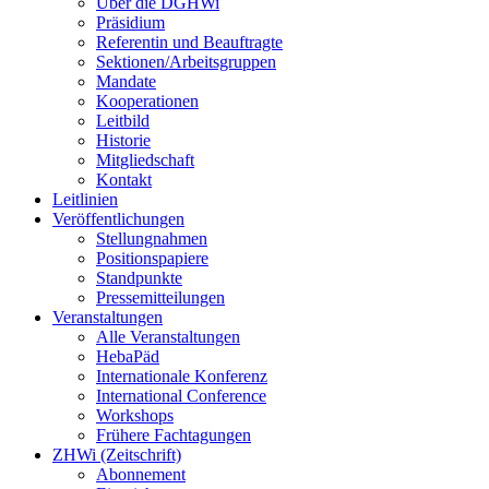
Über die DGHWi
Präsidium
Referentin und Beauftragte
Sektionen/Arbeitsgruppen
Mandate
Kooperationen
Leitbild
Historie
Mitgliedschaft
Kontakt
Leitlinien
Veröffentlichungen
Stellungnahmen
Positionspapiere
Standpunkte
Pressemitteilungen
Veranstaltungen
Alle Veranstaltungen
HebaPäd
Internationale Konferenz
International Conference
Workshops
Frühere Fachtagungen
ZHWi (Zeitschrift)
Abonnement