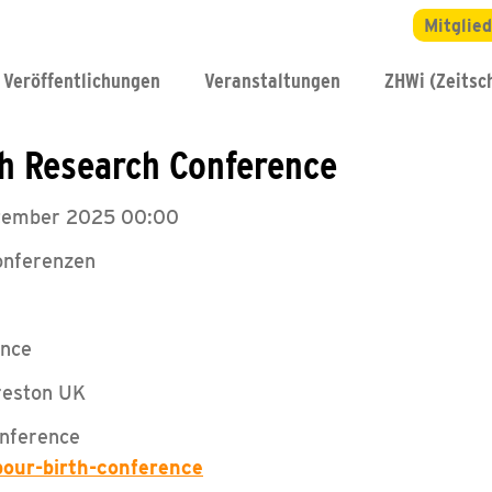
Mitglie
Veröffentlichungen
Veranstaltungen
ZHWi (Zeitsch
th Research Conference
ptember 2025 00:00
onferenzen
ence
reston UK
onference
bour-birth-conference