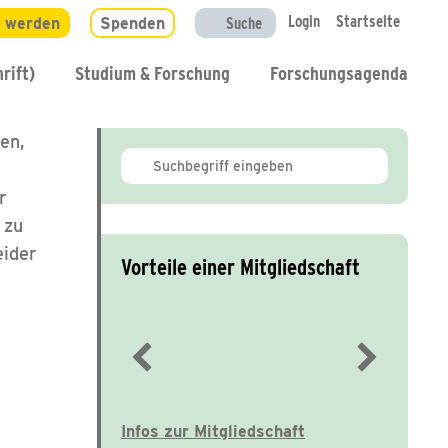
Login
Startseite
d werden
Spenden
Suche
rift)
Studium & Forschung
Forschungsagenda
en,
r
 zu
eider
Vorteile einer Mitgliedschaft
Immer gut informiert
Infos zur Mitgliedschaft