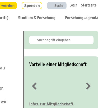
Login
Startseite
d werden
Spenden
Suche
rift)
Studium & Forschung
Forschungsagenda
Vorteile einer Mitgliedschaft
rau
)
on
Immer gut informiert
 wir
Infos zur Mitgliedschaft