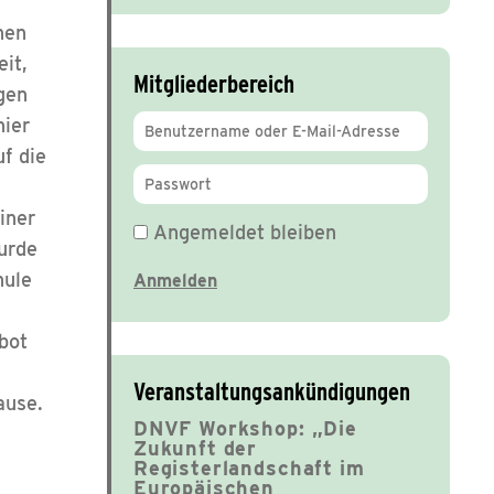
nen
it,
Mitgliederbereich
gen
hier
f die
iner
Angemeldet bleiben
urde
hule
bot
Veranstaltungsankündigungen
ause.
DNVF Workshop: „Die
Zukunft der
Registerlandschaft im
Europäischen