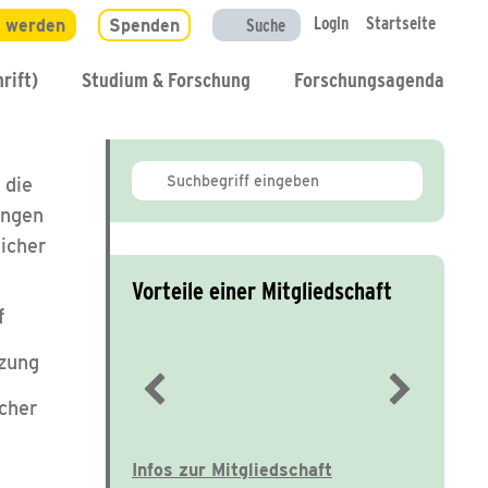
Login
Startseite
d werden
Spenden
Suche
rift)
Studium & Forschung
Forschungsagenda
 die
ungen
licher
Vorteile einer Mitgliedschaft
f
tzung
cher
Immer gut informiert
Infos zur Mitgliedschaft